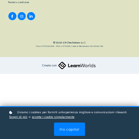
Termini e condizioni
© 2016-25 CheckMoov s.r.l.
P.Iva 13755581009 - R.E.A. 1470409 // Viale di Villa Massimo 39, 00161 RM
Creato con
Usiamo i cookies per fornirti un'esperienza migliore e comunicazioni rilevanti.
Scopri di più
o
accetta i cookie singolarmente
.
Ho capito!